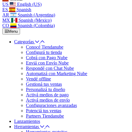
US
English (US)
ES
Spanish
AR
Spanish (Argentina)
MX
Spanish (Mexico)
CO
Spanish (Colombia)
Menu
Categorías
Conocé Tiendanube
Configurá tu tienda
Cobrá con Pago Nube
Enviá con Envío Nube
Respondé con Chat Nube
Automatizá con Marketing Nube
Vendé offline
Gestioná tus ventas
Personalizá tu diseño
Activá medios de pago
Activá medios de envío
Configuraciones avanzadas
Potenciá tus ventas
Partners Tiendanube
Lanzamientos
Herramientas
Herramientas gratuitas