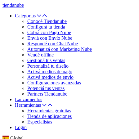
tiendanube
Categorías
Conocé Tiendanube
Configurá tu tienda
Cobrá con Pago Nube
Enviá con Envío Nube
Respondé con Chat Nube
Automatizá con Marketing Nube
Vendé offline
Gestioná tus ventas
Personalizá tu diseño
Activá medios de pago
Activá medios de envío
Configuraciones avanzadas
Potenciá tus ventas
Partners Tiendanube
Lanzamientos
Herramientas
Herramientas gratuitas
Tienda de aplicaciones
Especialistas
Login
Global