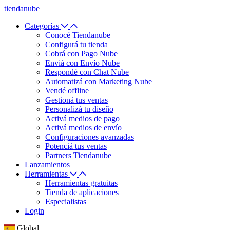
tiendanube
Categorías
Conocé Tiendanube
Configurá tu tienda
Cobrá con Pago Nube
Enviá con Envío Nube
Respondé con Chat Nube
Automatizá con Marketing Nube
Vendé offline
Gestioná tus ventas
Personalizá tu diseño
Activá medios de pago
Activá medios de envío
Configuraciones avanzadas
Potenciá tus ventas
Partners Tiendanube
Lanzamientos
Herramientas
Herramientas gratuitas
Tienda de aplicaciones
Especialistas
Login
Global