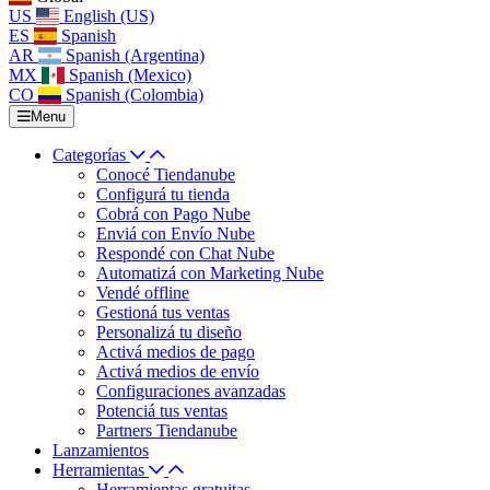
US
English (US)
ES
Spanish
AR
Spanish (Argentina)
MX
Spanish (Mexico)
CO
Spanish (Colombia)
Menu
Categorías
Conocé Tiendanube
Configurá tu tienda
Cobrá con Pago Nube
Enviá con Envío Nube
Respondé con Chat Nube
Automatizá con Marketing Nube
Vendé offline
Gestioná tus ventas
Personalizá tu diseño
Activá medios de pago
Activá medios de envío
Configuraciones avanzadas
Potenciá tus ventas
Partners Tiendanube
Lanzamientos
Herramientas
Herramientas gratuitas