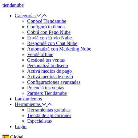
tiendanube
Categorías
Conocé Tiendanube
Configurá tu tienda
Cobrá con Pago Nube
Enviá con Envío Nube
Respondé con Chat Nube
Automatizá con Marketing Nube
Vendé offline
Gestioná tus ventas
Personalizá tu diseño
Activá medios de pago
Activá medios de envío
Configuraciones avanzadas
Potenciá tus ventas
Partners Tiendanube
Lanzamientos
Herramientas
Herramientas gratuitas
Tienda de aplicaciones
Especialistas
Login
Global