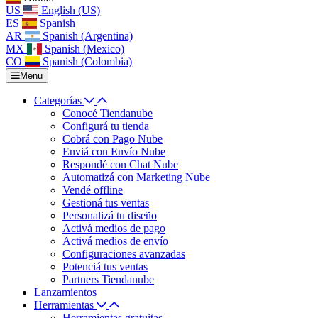
US
English (US)
ES
Spanish
AR
Spanish (Argentina)
MX
Spanish (Mexico)
CO
Spanish (Colombia)
Menu
Categorías
Conocé Tiendanube
Configurá tu tienda
Cobrá con Pago Nube
Enviá con Envío Nube
Respondé con Chat Nube
Automatizá con Marketing Nube
Vendé offline
Gestioná tus ventas
Personalizá tu diseño
Activá medios de pago
Activá medios de envío
Configuraciones avanzadas
Potenciá tus ventas
Partners Tiendanube
Lanzamientos
Herramientas
Herramientas gratuitas