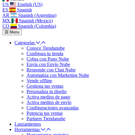
US
English (US)
ES
Spanish
AR
Spanish (Argentina)
MX
Spanish (Mexico)
CO
Spanish (Colombia)
Menu
Categorías
Conoce Tiendanube
Configura tu tienda
Cobra con Pago Nube
Envía con Envío Nube
Responde con Chat Nube
Automatiza con Marketing Nube
Vende offline
Gestiona tus ventas
Personaliza tu diseño
Activa medios de pago
Activa medios de envío
Configuraciones avanzadas
Potencia tus ventas
Partners Tiendanube
Lanzamientos
Herramientas
Herramientas gratuitas