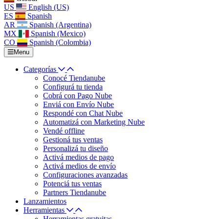
US
English (US)
ES
Spanish
AR
Spanish (Argentina)
MX
Spanish (Mexico)
CO
Spanish (Colombia)
Menu
Categorías
Conocé Tiendanube
Configurá tu tienda
Cobrá con Pago Nube
Enviá con Envío Nube
Respondé con Chat Nube
Automatizá con Marketing Nube
Vendé offline
Gestioná tus ventas
Personalizá tu diseño
Activá medios de pago
Activá medios de envío
Configuraciones avanzadas
Potenciá tus ventas
Partners Tiendanube
Lanzamientos
Herramientas
Herramientas gratuitas