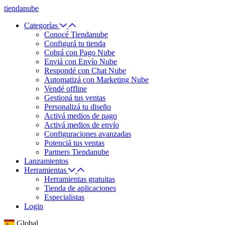
tiendanube
Categorías
Conocé Tiendanube
Configurá tu tienda
Cobrá con Pago Nube
Enviá con Envío Nube
Respondé con Chat Nube
Automatizá con Marketing Nube
Vendé offline
Gestioná tus ventas
Personalizá tu diseño
Activá medios de pago
Activá medios de envío
Configuraciones avanzadas
Potenciá tus ventas
Partners Tiendanube
Lanzamientos
Herramientas
Herramientas gratuitas
Tienda de aplicaciones
Especialistas
Login
Global