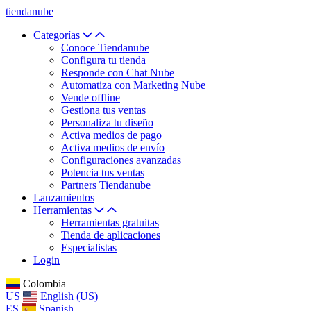
tiendanube
Categorías
Conoce Tiendanube
Configura tu tienda
Responde con Chat Nube
Automatiza con Marketing Nube
Vende offline
Gestiona tus ventas
Personaliza tu diseño
Activa medios de pago
Activa medios de envío
Configuraciones avanzadas
Potencia tus ventas
Partners Tiendanube
Lanzamientos
Herramientas
Herramientas gratuitas
Tienda de aplicaciones
Especialistas
Login
Colombia
US
English (US)
ES
Spanish