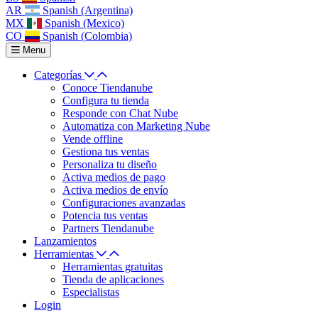
AR
Spanish (Argentina)
MX
Spanish (Mexico)
CO
Spanish (Colombia)
Menu
Categorías
Conoce Tiendanube
Configura tu tienda
Responde con Chat Nube
Automatiza con Marketing Nube
Vende offline
Gestiona tus ventas
Personaliza tu diseño
Activa medios de pago
Activa medios de envío
Configuraciones avanzadas
Potencia tus ventas
Partners Tiendanube
Lanzamientos
Herramientas
Herramientas gratuitas
Tienda de aplicaciones
Especialistas
Login