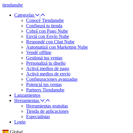
tiendanube
Categorías
Conocé Tiendanube
Configurá tu tienda
Cobrá con Pago Nube
Enviá con Envío Nube
Respondé con Chat Nube
Automatizá con Marketing Nube
Vendé offline
Gestioná tus ventas
Personalizá tu diseño
Activá medios de pago
Activá medios de envío
Configuraciones avanzadas
Potenciá tus ventas
Partners Tiendanube
Lanzamientos
Herramientas
Herramientas gratuitas
Tienda de aplicaciones
Especialistas
Login
Global