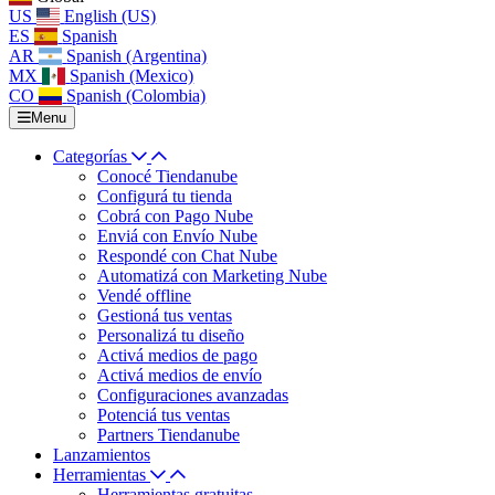
US
English (US)
ES
Spanish
AR
Spanish (Argentina)
MX
Spanish (Mexico)
CO
Spanish (Colombia)
Menu
Categorías
Conocé Tiendanube
Configurá tu tienda
Cobrá con Pago Nube
Enviá con Envío Nube
Respondé con Chat Nube
Automatizá con Marketing Nube
Vendé offline
Gestioná tus ventas
Personalizá tu diseño
Activá medios de pago
Activá medios de envío
Configuraciones avanzadas
Potenciá tus ventas
Partners Tiendanube
Lanzamientos
Herramientas
Herramientas gratuitas