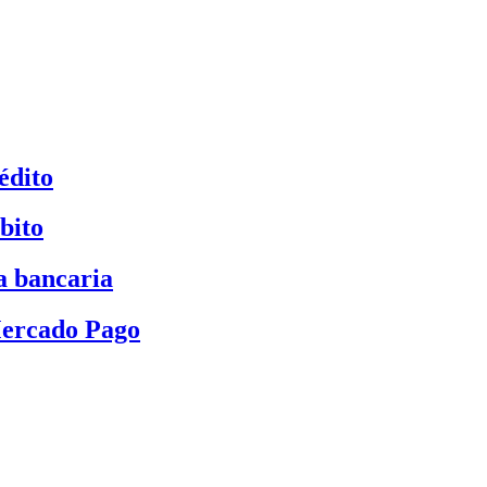
édito
bito
a bancaria
Mercado Pago