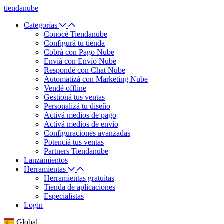
tiendanube
Categorías
Conocé Tiendanube
Configurá tu tienda
Cobrá con Pago Nube
Enviá con Envío Nube
Respondé con Chat Nube
Automatizá con Marketing Nube
Vendé offline
Gestioná tus ventas
Personalizá tu diseño
Activá medios de pago
Activá medios de envío
Configuraciones avanzadas
Potenciá tus ventas
Partners Tiendanube
Lanzamientos
Herramientas
Herramientas gratuitas
Tienda de aplicaciones
Especialistas
Login
Global