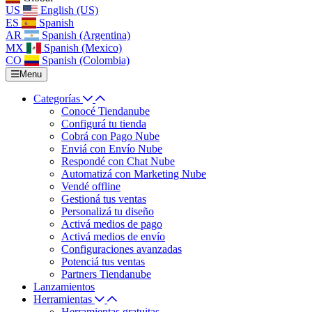
US
English (US)
ES
Spanish
AR
Spanish (Argentina)
MX
Spanish (Mexico)
CO
Spanish (Colombia)
Menu
Categorías
Conocé Tiendanube
Configurá tu tienda
Cobrá con Pago Nube
Enviá con Envío Nube
Respondé con Chat Nube
Automatizá con Marketing Nube
Vendé offline
Gestioná tus ventas
Personalizá tu diseño
Activá medios de pago
Activá medios de envío
Configuraciones avanzadas
Potenciá tus ventas
Partners Tiendanube
Lanzamientos
Herramientas
Herramientas gratuitas