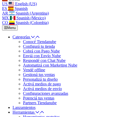
US
English (US)
ES
Spanish
AR
Spanish (Argentina)
MX
Spanish (Mexico)
CO
Spanish (Colombia)
Menu
Categorías
Conocé Tiendanube
Configurá tu tienda
Cobrá con Pago Nube
Enviá con Envío Nube
Respondé con Chat Nube
Automatizá con Marketing Nube
Vendé offline
Gestioná tus ventas
Personalizá tu diseño
Activá medios de pago
Activá medios de envío
Configuraciones avanzadas
Potenciá tus ventas
Partners Tiendanube
Lanzamientos
Herramientas
Herramientas gratuitas