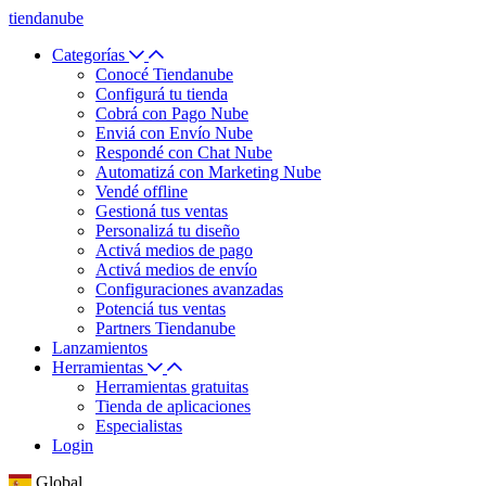
tiendanube
Categorías
Conocé Tiendanube
Configurá tu tienda
Cobrá con Pago Nube
Enviá con Envío Nube
Respondé con Chat Nube
Automatizá con Marketing Nube
Vendé offline
Gestioná tus ventas
Personalizá tu diseño
Activá medios de pago
Activá medios de envío
Configuraciones avanzadas
Potenciá tus ventas
Partners Tiendanube
Lanzamientos
Herramientas
Herramientas gratuitas
Tienda de aplicaciones
Especialistas
Login
Global