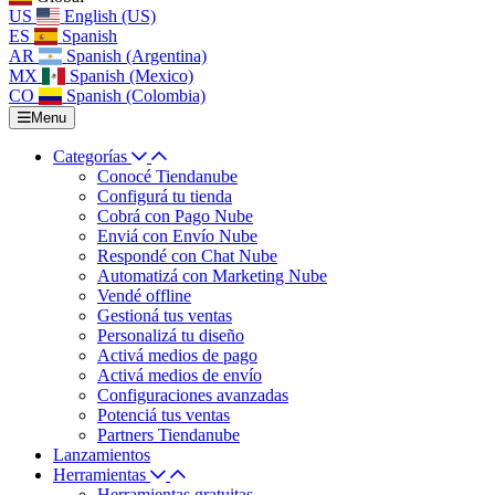
US
English (US)
ES
Spanish
AR
Spanish (Argentina)
MX
Spanish (Mexico)
CO
Spanish (Colombia)
Menu
Categorías
Conocé Tiendanube
Configurá tu tienda
Cobrá con Pago Nube
Enviá con Envío Nube
Respondé con Chat Nube
Automatizá con Marketing Nube
Vendé offline
Gestioná tus ventas
Personalizá tu diseño
Activá medios de pago
Activá medios de envío
Configuraciones avanzadas
Potenciá tus ventas
Partners Tiendanube
Lanzamientos
Herramientas
Herramientas gratuitas