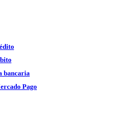
édito
bito
a bancaria
Mercado Pago