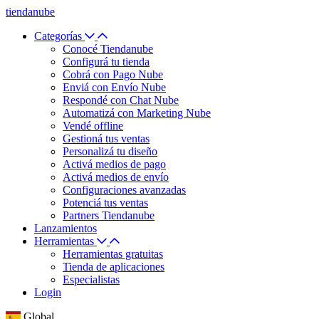
tiendanube
Categorías
Conocé Tiendanube
Configurá tu tienda
Cobrá con Pago Nube
Enviá con Envío Nube
Respondé con Chat Nube
Automatizá con Marketing Nube
Vendé offline
Gestioná tus ventas
Personalizá tu diseño
Activá medios de pago
Activá medios de envío
Configuraciones avanzadas
Potenciá tus ventas
Partners Tiendanube
Lanzamientos
Herramientas
Herramientas gratuitas
Tienda de aplicaciones
Especialistas
Login
Global