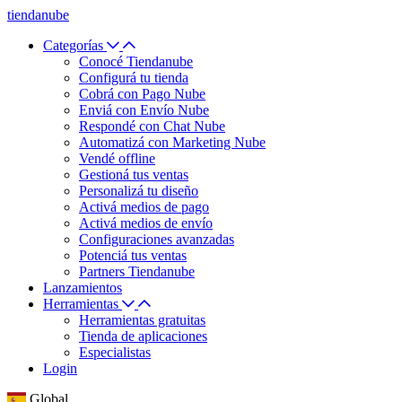
tiendanube
Categorías
Conocé Tiendanube
Configurá tu tienda
Cobrá con Pago Nube
Enviá con Envío Nube
Respondé con Chat Nube
Automatizá con Marketing Nube
Vendé offline
Gestioná tus ventas
Personalizá tu diseño
Activá medios de pago
Activá medios de envío
Configuraciones avanzadas
Potenciá tus ventas
Partners Tiendanube
Lanzamientos
Herramientas
Herramientas gratuitas
Tienda de aplicaciones
Especialistas
Login
Global