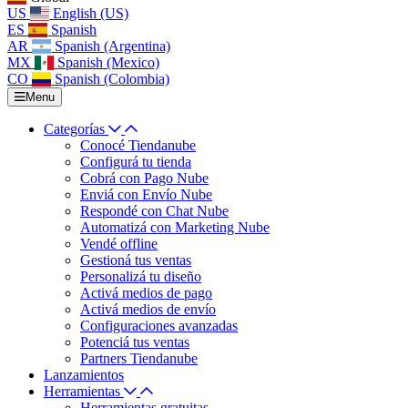
US
English (US)
ES
Spanish
AR
Spanish (Argentina)
MX
Spanish (Mexico)
CO
Spanish (Colombia)
Menu
Categorías
Conocé Tiendanube
Configurá tu tienda
Cobrá con Pago Nube
Enviá con Envío Nube
Respondé con Chat Nube
Automatizá con Marketing Nube
Vendé offline
Gestioná tus ventas
Personalizá tu diseño
Activá medios de pago
Activá medios de envío
Configuraciones avanzadas
Potenciá tus ventas
Partners Tiendanube
Lanzamientos
Herramientas
Herramientas gratuitas