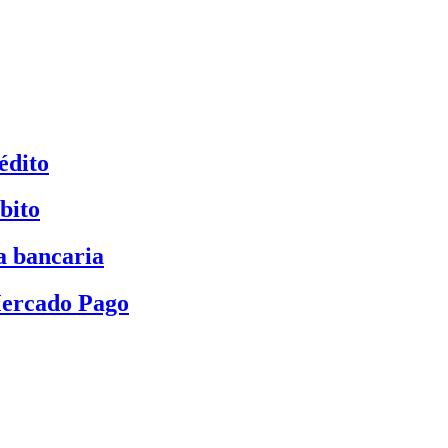
édito
bito
a bancaria
Mercado Pago