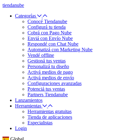
tiendanube
Categorías
Conocé Tiendanube
Configurá tu tienda
Cobrá con Pago Nube
Enviá con Envío Nube
Respondé con Chat Nube
Automatizá con Marketing Nube
Vendé offline
Gestioná tus ventas
Personalizá tu diseño
Activá medios de pago
Activá medios de envío
Configuraciones avanzadas
Potenciá tus ventas
Partners Tiendanube
Lanzamientos
Herramientas
Herramientas gratuitas
Tienda de aplicaciones
Especialistas
Login
Global