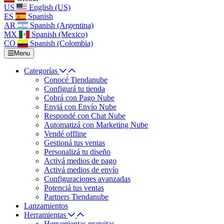
US
English (US)
ES
Spanish
AR
Spanish (Argentina)
MX
Spanish (Mexico)
CO
Spanish (Colombia)
Menu
Categorías
Conocé Tiendanube
Configurá tu tienda
Cobrá con Pago Nube
Enviá con Envío Nube
Respondé con Chat Nube
Automatizá con Marketing Nube
Vendé offline
Gestioná tus ventas
Personalizá tu diseño
Activá medios de pago
Activá medios de envío
Configuraciones avanzadas
Potenciá tus ventas
Partners Tiendanube
Lanzamientos
Herramientas
Herramientas gratuitas