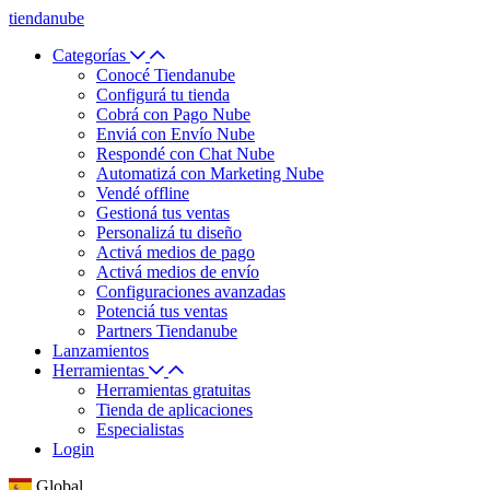
tiendanube
Categorías
Conocé Tiendanube
Configurá tu tienda
Cobrá con Pago Nube
Enviá con Envío Nube
Respondé con Chat Nube
Automatizá con Marketing Nube
Vendé offline
Gestioná tus ventas
Personalizá tu diseño
Activá medios de pago
Activá medios de envío
Configuraciones avanzadas
Potenciá tus ventas
Partners Tiendanube
Lanzamientos
Herramientas
Herramientas gratuitas
Tienda de aplicaciones
Especialistas
Login
Global