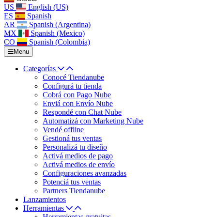
US
English (US)
ES
Spanish
AR
Spanish (Argentina)
MX
Spanish (Mexico)
CO
Spanish (Colombia)
Menu
Categorías
Conocé Tiendanube
Configurá tu tienda
Cobrá con Pago Nube
Enviá con Envío Nube
Respondé con Chat Nube
Automatizá con Marketing Nube
Vendé offline
Gestioná tus ventas
Personalizá tu diseño
Activá medios de pago
Activá medios de envío
Configuraciones avanzadas
Potenciá tus ventas
Partners Tiendanube
Lanzamientos
Herramientas
Herramientas gratuitas