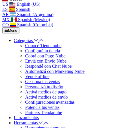
US
English (US)
ES
Spanish
AR
Spanish (Argentina)
MX
Spanish (Mexico)
CO
Spanish (Colombia)
Menu
Categorías
Conocé Tiendanube
Configurá tu tienda
Cobrá con Pago Nube
Enviá con Envío Nube
Respondé con Chat Nube
Automatizá con Marketing Nube
Vendé offline
Gestioná tus ventas
Personalizá tu diseño
Activá medios de pago
Activá medios de envío
Configuraciones avanzadas
Potenciá tus ventas
Partners Tiendanube
Lanzamientos
Herramientas
Herramientas gratuitas