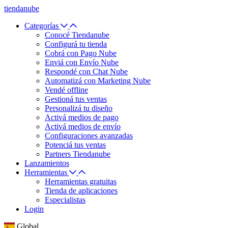
tiendanube
Categorías
Conocé Tiendanube
Configurá tu tienda
Cobrá con Pago Nube
Enviá con Envío Nube
Respondé con Chat Nube
Automatizá con Marketing Nube
Vendé offline
Gestioná tus ventas
Personalizá tu diseño
Activá medios de pago
Activá medios de envío
Configuraciones avanzadas
Potenciá tus ventas
Partners Tiendanube
Lanzamientos
Herramientas
Herramientas gratuitas
Tienda de aplicaciones
Especialistas
Login
Global