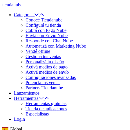
tiendanube
Categorías
Conocé Tiendanube
Configurá tu tienda
Cobrá con Pago Nube
Enviá con Envío Nube
Respondé con Chat Nube
Automatizá con Marketing Nube
Vendé offline
Gestioná tus ventas
Personalizá tu diseño
Activá medios de pago
Activá medios de envío
Configuraciones avanzadas
Potenciá tus ventas
Partners Tiendanube
Lanzamientos
Herramientas
Herramientas gratuitas
Tienda de aplicaciones
Especialistas
Login
Global