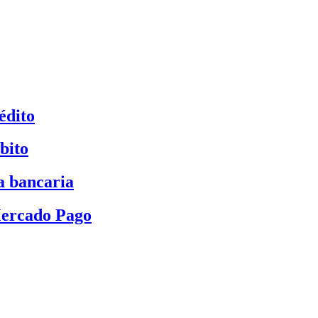
édito
bito
a bancaria
Mercado Pago