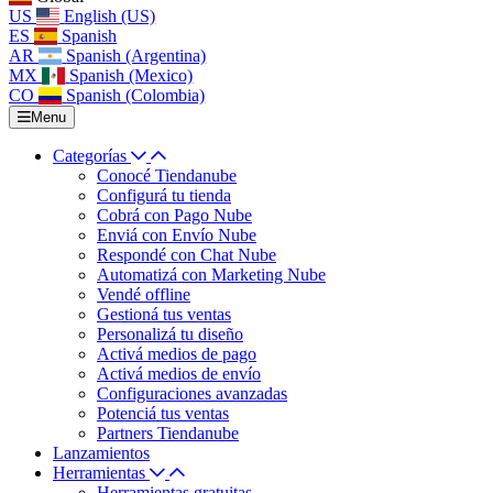
US
English (US)
ES
Spanish
AR
Spanish (Argentina)
MX
Spanish (Mexico)
CO
Spanish (Colombia)
Menu
Categorías
Conocé Tiendanube
Configurá tu tienda
Cobrá con Pago Nube
Enviá con Envío Nube
Respondé con Chat Nube
Automatizá con Marketing Nube
Vendé offline
Gestioná tus ventas
Personalizá tu diseño
Activá medios de pago
Activá medios de envío
Configuraciones avanzadas
Potenciá tus ventas
Partners Tiendanube
Lanzamientos
Herramientas
Herramientas gratuitas