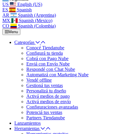
US
English (US)
ES
Spanish
AR
Spanish (Argentina)
MX
Spanish (Mexico)
CO
Spanish (Colombia)
Menu
Categorías
Conocé Tiendanube
Configurá tu tienda
Cobrá con Pago Nube
Enviá con Envío Nube
Respondé con Chat Nube
Automatizá con Marketing Nube
Vendé offline
Gestioná tus ventas
Personalizá tu diseño
Activá medios de pago
Activá medios de envío
Configuraciones avanzadas
Potenciá tus ventas
Partners Tiendanube
Lanzamientos
Herramientas
Herramientas gratuitas