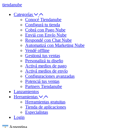
tiendanube
Categorías
Conocé Tiendanube
Configurá tu tienda
Cobrá con Pago Nube
Enviá con Envío Nube
Respondé con Chat Nube
Automatizá con Marketing Nube
Vendé offline
Gestioná tus ventas
Personalizá tu diseño
Activá medios de pago
Activá medios de envío
Configuraciones avanzadas
Potenciá tus ventas
Partners Tiendanube
Lanzamientos
Herramientas
Herramientas gratuitas
Tienda de aplicaciones
Especialistas
Login
Argentina