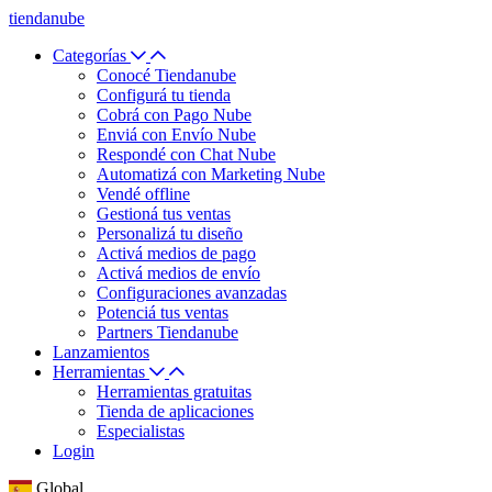
tiendanube
Categorías
Conocé Tiendanube
Configurá tu tienda
Cobrá con Pago Nube
Enviá con Envío Nube
Respondé con Chat Nube
Automatizá con Marketing Nube
Vendé offline
Gestioná tus ventas
Personalizá tu diseño
Activá medios de pago
Activá medios de envío
Configuraciones avanzadas
Potenciá tus ventas
Partners Tiendanube
Lanzamientos
Herramientas
Herramientas gratuitas
Tienda de aplicaciones
Especialistas
Login
Global