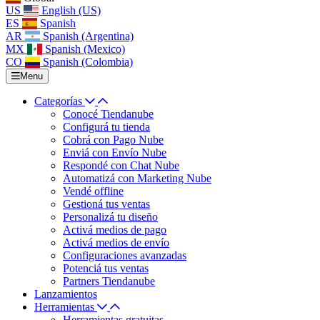
US
English (US)
ES
Spanish
AR
Spanish (Argentina)
MX
Spanish (Mexico)
CO
Spanish (Colombia)
Menu
Categorías
Conocé Tiendanube
Configurá tu tienda
Cobrá con Pago Nube
Enviá con Envío Nube
Respondé con Chat Nube
Automatizá con Marketing Nube
Vendé offline
Gestioná tus ventas
Personalizá tu diseño
Activá medios de pago
Activá medios de envío
Configuraciones avanzadas
Potenciá tus ventas
Partners Tiendanube
Lanzamientos
Herramientas
Herramientas gratuitas