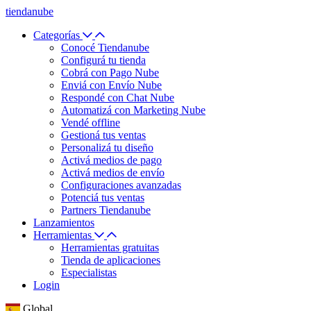
tiendanube
Categorías
Conocé Tiendanube
Configurá tu tienda
Cobrá con Pago Nube
Enviá con Envío Nube
Respondé con Chat Nube
Automatizá con Marketing Nube
Vendé offline
Gestioná tus ventas
Personalizá tu diseño
Activá medios de pago
Activá medios de envío
Configuraciones avanzadas
Potenciá tus ventas
Partners Tiendanube
Lanzamientos
Herramientas
Herramientas gratuitas
Tienda de aplicaciones
Especialistas
Login
Global