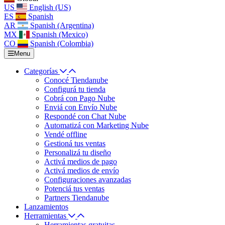
US
English (US)
ES
Spanish
AR
Spanish (Argentina)
MX
Spanish (Mexico)
CO
Spanish (Colombia)
Menu
Categorías
Conocé Tiendanube
Configurá tu tienda
Cobrá con Pago Nube
Enviá con Envío Nube
Respondé con Chat Nube
Automatizá con Marketing Nube
Vendé offline
Gestioná tus ventas
Personalizá tu diseño
Activá medios de pago
Activá medios de envío
Configuraciones avanzadas
Potenciá tus ventas
Partners Tiendanube
Lanzamientos
Herramientas
Herramientas gratuitas