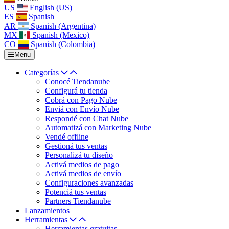
US
English (US)
ES
Spanish
AR
Spanish (Argentina)
MX
Spanish (Mexico)
CO
Spanish (Colombia)
Menu
Categorías
Conocé Tiendanube
Configurá tu tienda
Cobrá con Pago Nube
Enviá con Envío Nube
Respondé con Chat Nube
Automatizá con Marketing Nube
Vendé offline
Gestioná tus ventas
Personalizá tu diseño
Activá medios de pago
Activá medios de envío
Configuraciones avanzadas
Potenciá tus ventas
Partners Tiendanube
Lanzamientos
Herramientas
Herramientas gratuitas