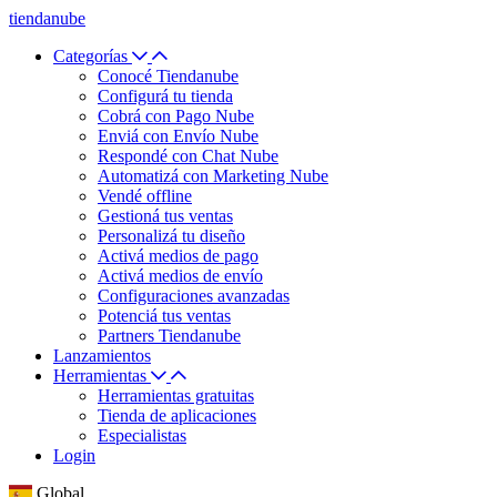
tiendanube
Categorías
Conocé Tiendanube
Configurá tu tienda
Cobrá con Pago Nube
Enviá con Envío Nube
Respondé con Chat Nube
Automatizá con Marketing Nube
Vendé offline
Gestioná tus ventas
Personalizá tu diseño
Activá medios de pago
Activá medios de envío
Configuraciones avanzadas
Potenciá tus ventas
Partners Tiendanube
Lanzamientos
Herramientas
Herramientas gratuitas
Tienda de aplicaciones
Especialistas
Login
Global