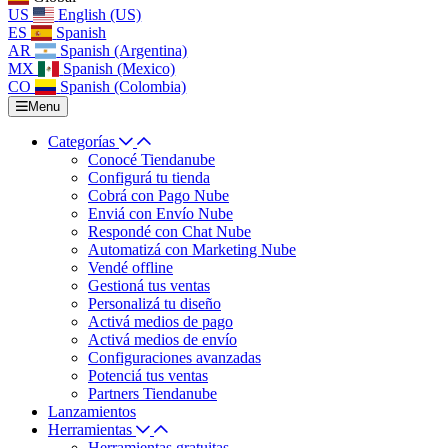
US
English (US)
ES
Spanish
AR
Spanish (Argentina)
MX
Spanish (Mexico)
CO
Spanish (Colombia)
Menu
Categorías
Conocé Tiendanube
Configurá tu tienda
Cobrá con Pago Nube
Enviá con Envío Nube
Respondé con Chat Nube
Automatizá con Marketing Nube
Vendé offline
Gestioná tus ventas
Personalizá tu diseño
Activá medios de pago
Activá medios de envío
Configuraciones avanzadas
Potenciá tus ventas
Partners Tiendanube
Lanzamientos
Herramientas
Herramientas gratuitas