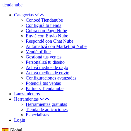
tiendanube
Categorías
Conocé Tiendanube
Configurá tu tienda
Cobrá con Pago Nube
Enviá con Envío Nube
Respondé con Chat Nube
Automatizá con Marketing Nube
Vendé offline
Gestioná tus ventas
Personalizá tu diseño
Activá medios de pago
Activá medios de envío
Configuraciones avanzadas
Potenciá tus ventas
Partners Tiendanube
Lanzamientos
Herramientas
Herramientas gratuitas
Tienda de aplicaciones
Especialistas
Login
Global