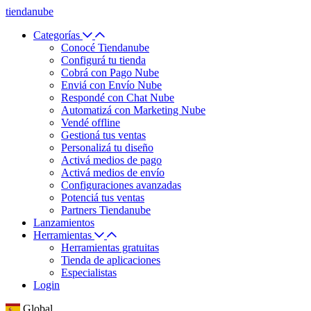
tiendanube
Categorías
Conocé Tiendanube
Configurá tu tienda
Cobrá con Pago Nube
Enviá con Envío Nube
Respondé con Chat Nube
Automatizá con Marketing Nube
Vendé offline
Gestioná tus ventas
Personalizá tu diseño
Activá medios de pago
Activá medios de envío
Configuraciones avanzadas
Potenciá tus ventas
Partners Tiendanube
Lanzamientos
Herramientas
Herramientas gratuitas
Tienda de aplicaciones
Especialistas
Login
Global