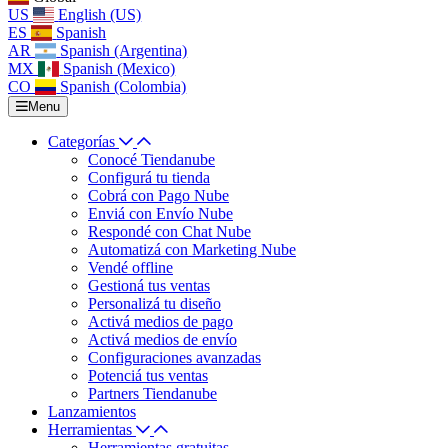
US
English (US)
ES
Spanish
AR
Spanish (Argentina)
MX
Spanish (Mexico)
CO
Spanish (Colombia)
Menu
Categorías
Conocé Tiendanube
Configurá tu tienda
Cobrá con Pago Nube
Enviá con Envío Nube
Respondé con Chat Nube
Automatizá con Marketing Nube
Vendé offline
Gestioná tus ventas
Personalizá tu diseño
Activá medios de pago
Activá medios de envío
Configuraciones avanzadas
Potenciá tus ventas
Partners Tiendanube
Lanzamientos
Herramientas
Herramientas gratuitas