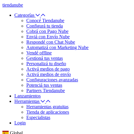
tiendanube
Categorías
Conocé Tiendanube
Configurá tu tienda
Cobrá con Pago Nube
Enviá con Envío Nube
Respondé con Chat Nube
Automatizá con Marketing Nube
Vendé offline
Gestioná tus ventas
Personalizá tu diseño
Activá medios de pago
Activá medios de envío
Configuraciones avanzadas
Potenciá tus ventas
Partners Tiendanube
Lanzamientos
Herramientas
Herramientas gratuitas
Tienda de aplicaciones
Especialistas
Login
Global