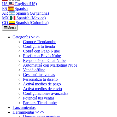
US
English (US)
ES
Spanish
AR
Spanish (Argentina)
MX
Spanish (Mexico)
CO
Spanish (Colombia)
Menu
Categorías
Conocé Tiendanube
Configurá tu tienda
Cobrá con Pago Nube
Enviá con Envío Nube
Respondé con Chat Nube
Automatizá con Marketing Nube
Vendé offline
Gestioná tus ventas
Personalizá tu diseño
Activá medios de pago
Activá medios de envío
Configuraciones avanzadas
Potenciá tus ventas
Partners Tiendanube
Lanzamientos
Herramientas
Herramientas gratuitas