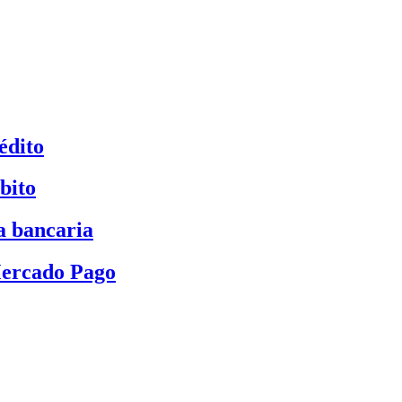
édito
bito
a bancaria
Mercado Pago