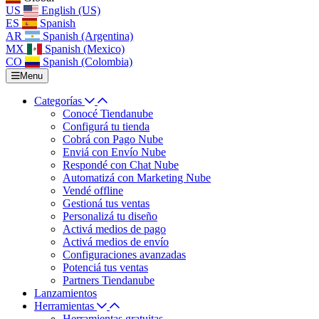
US
English (US)
ES
Spanish
AR
Spanish (Argentina)
MX
Spanish (Mexico)
CO
Spanish (Colombia)
Menu
Categorías
Conocé Tiendanube
Configurá tu tienda
Cobrá con Pago Nube
Enviá con Envío Nube
Respondé con Chat Nube
Automatizá con Marketing Nube
Vendé offline
Gestioná tus ventas
Personalizá tu diseño
Activá medios de pago
Activá medios de envío
Configuraciones avanzadas
Potenciá tus ventas
Partners Tiendanube
Lanzamientos
Herramientas
Herramientas gratuitas