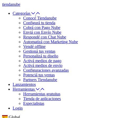
tiendanube
Categorías
Conocé Tiendanube
Configurá tu tienda
Cobrá con Pago Nube
Enviá con Envío Nube
Respondé con Chat Nube
Automatizá con Marketing Nube
Vendé offline
Gestioná tus ventas
Personalizá tu diseño
Activá medios de pago
Activá medios de envío
Configuraciones avanzadas
Potenciá tus ventas
Partners Tiendanube
Lanzamientos
Herramientas
Herramientas gratuitas
Tienda de aplicaciones
Especialistas
Login
Global