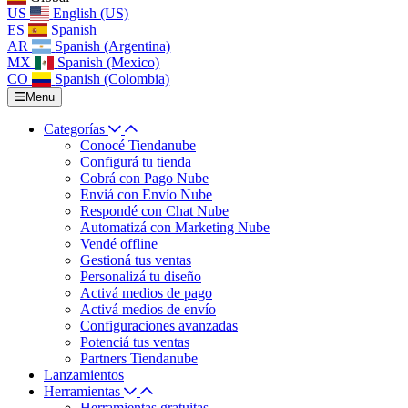
US
English (US)
ES
Spanish
AR
Spanish (Argentina)
MX
Spanish (Mexico)
CO
Spanish (Colombia)
Menu
Categorías
Conocé Tiendanube
Configurá tu tienda
Cobrá con Pago Nube
Enviá con Envío Nube
Respondé con Chat Nube
Automatizá con Marketing Nube
Vendé offline
Gestioná tus ventas
Personalizá tu diseño
Activá medios de pago
Activá medios de envío
Configuraciones avanzadas
Potenciá tus ventas
Partners Tiendanube
Lanzamientos
Herramientas
Herramientas gratuitas