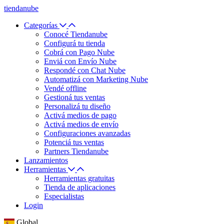
tiendanube
Categorías
Conocé Tiendanube
Configurá tu tienda
Cobrá con Pago Nube
Enviá con Envío Nube
Respondé con Chat Nube
Automatizá con Marketing Nube
Vendé offline
Gestioná tus ventas
Personalizá tu diseño
Activá medios de pago
Activá medios de envío
Configuraciones avanzadas
Potenciá tus ventas
Partners Tiendanube
Lanzamientos
Herramientas
Herramientas gratuitas
Tienda de aplicaciones
Especialistas
Login
Global