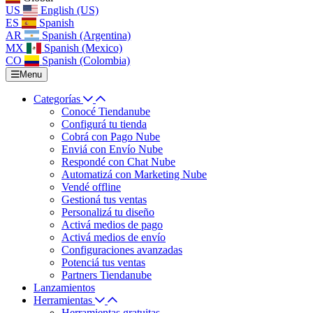
US
English (US)
ES
Spanish
AR
Spanish (Argentina)
MX
Spanish (Mexico)
CO
Spanish (Colombia)
Menu
Categorías
Conocé Tiendanube
Configurá tu tienda
Cobrá con Pago Nube
Enviá con Envío Nube
Respondé con Chat Nube
Automatizá con Marketing Nube
Vendé offline
Gestioná tus ventas
Personalizá tu diseño
Activá medios de pago
Activá medios de envío
Configuraciones avanzadas
Potenciá tus ventas
Partners Tiendanube
Lanzamientos
Herramientas
Herramientas gratuitas