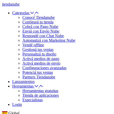
tiendanube
Categorías
Conocé Tiendanube
Configurá tu tienda
Cobrá con Pago Nube
Enviá con Envío Nube
Respondé con Chat Nube
Automatizá con Marketing Nube
Vendé offline
Gestioná tus ventas
Personalizá tu diseño
Activá medios de pago
Activá medios de envío
Configuraciones avanzadas
Potenciá tus ventas
Partners Tiendanube
Lanzamientos
Herramientas
Herramientas gratuitas
Tienda de aplicaciones
Especialistas
Login
Global