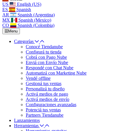
US
English (US)
ES
Spanish
AR
Spanish (Argentina)
MX
Spanish (Mexico)
CO
Spanish (Colombia)
Menu
Categorías
Conocé Tiendanube
Configurá tu tienda
Cobrá con Pago Nube
Enviá con Envío Nube
Respondé con Chat Nube
Automatizá con Marketing Nube
Vendé offline
Gestioná tus ventas
Personalizá tu diseño
Activá medios de pago
Activá medios de envío
Configuraciones avanzadas
Potenciá tus ventas
Partners Tiendanube
Lanzamientos
Herramientas
Herramientas gratuitas