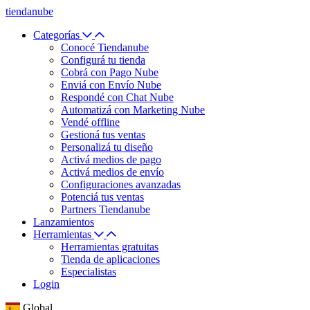
tiendanube
Categorías
Conocé Tiendanube
Configurá tu tienda
Cobrá con Pago Nube
Enviá con Envío Nube
Respondé con Chat Nube
Automatizá con Marketing Nube
Vendé offline
Gestioná tus ventas
Personalizá tu diseño
Activá medios de pago
Activá medios de envío
Configuraciones avanzadas
Potenciá tus ventas
Partners Tiendanube
Lanzamientos
Herramientas
Herramientas gratuitas
Tienda de aplicaciones
Especialistas
Login
Global