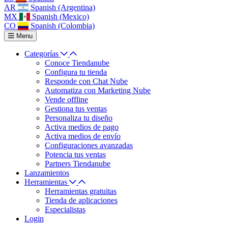
AR
Spanish (Argentina)
MX
Spanish (Mexico)
CO
Spanish (Colombia)
Menu
Categorías
Conoce Tiendanube
Configura tu tienda
Responde con Chat Nube
Automatiza con Marketing Nube
Vende offline
Gestiona tus ventas
Personaliza tu diseño
Activa medios de pago
Activa medios de envío
Configuraciones avanzadas
Potencia tus ventas
Partners Tiendanube
Lanzamientos
Herramientas
Herramientas gratuitas
Tienda de aplicaciones
Especialistas
Login