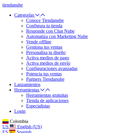
tiendanube
Categorías
Conoce Tiendanube
Configura tu tienda
Responde con Chat Nube
Automatiza con Marketing Nube
Vende offline
Gestiona tus ventas
Personaliza tu diseño
Activa medios de pago
Activa medios de envío
Configuraciones avanzadas
Potencia tus ventas
Partners Tiendanube
Lanzamientos
Herramientas
Herramientas gratuitas
Tienda de aplicaciones
Especialistas
Login
Colombia
US
English (US)
ES
Spanish