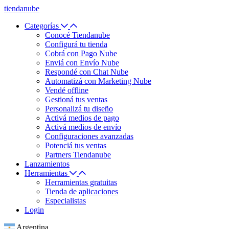
tiendanube
Categorías
Conocé Tiendanube
Configurá tu tienda
Cobrá con Pago Nube
Enviá con Envío Nube
Respondé con Chat Nube
Automatizá con Marketing Nube
Vendé offline
Gestioná tus ventas
Personalizá tu diseño
Activá medios de pago
Activá medios de envío
Configuraciones avanzadas
Potenciá tus ventas
Partners Tiendanube
Lanzamientos
Herramientas
Herramientas gratuitas
Tienda de aplicaciones
Especialistas
Login
Argentina