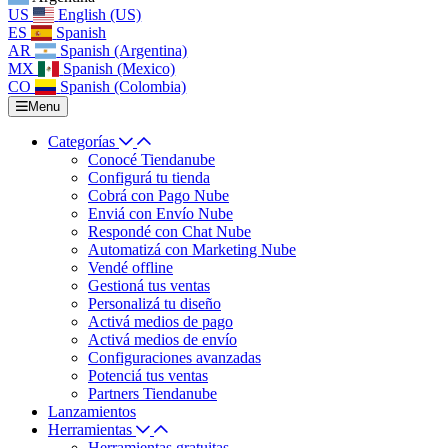
US
English (US)
ES
Spanish
AR
Spanish (Argentina)
MX
Spanish (Mexico)
CO
Spanish (Colombia)
Menu
Categorías
Conocé Tiendanube
Configurá tu tienda
Cobrá con Pago Nube
Enviá con Envío Nube
Respondé con Chat Nube
Automatizá con Marketing Nube
Vendé offline
Gestioná tus ventas
Personalizá tu diseño
Activá medios de pago
Activá medios de envío
Configuraciones avanzadas
Potenciá tus ventas
Partners Tiendanube
Lanzamientos
Herramientas
Herramientas gratuitas