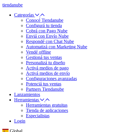
tiendanube
Categorías
Conocé Tiendanube
Configurá tu tienda
Cobrá con Pago Nube
Enviá con Envío Nube
Respondé con Chat Nube
Automatizá con Marketing Nube
Vendé offline
Gestioná tus ventas
Personalizá tu diseño
Activá medios de pago
Activá medios de envío
Configuraciones avanzadas
Potenciá tus ventas
Partners Tiendanube
Lanzamientos
Herramientas
Herramientas gratuitas
Tienda de aplicaciones
Especialistas
Login
Global