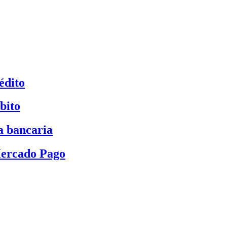
édito
bito
a bancaria
Mercado Pago