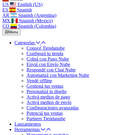
US
English (US)
ES
Spanish
AR
Spanish (Argentina)
MX
Spanish (Mexico)
CO
Spanish (Colombia)
Menu
Categorías
Conocé Tiendanube
Configurá tu tienda
Cobrá con Pago Nube
Enviá con Envío Nube
Respondé con Chat Nube
Automatizá con Marketing Nube
Vendé offline
Gestioná tus ventas
Personalizá tu diseño
Activá medios de pago
Activá medios de envío
Configuraciones avanzadas
Potenciá tus ventas
Partners Tiendanube
Lanzamientos
Herramientas
Herramientas gratuitas