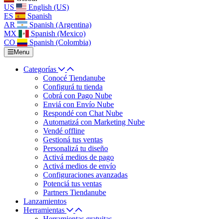
US
English (US)
ES
Spanish
AR
Spanish (Argentina)
MX
Spanish (Mexico)
CO
Spanish (Colombia)
Menu
Categorías
Conocé Tiendanube
Configurá tu tienda
Cobrá con Pago Nube
Enviá con Envío Nube
Respondé con Chat Nube
Automatizá con Marketing Nube
Vendé offline
Gestioná tus ventas
Personalizá tu diseño
Activá medios de pago
Activá medios de envío
Configuraciones avanzadas
Potenciá tus ventas
Partners Tiendanube
Lanzamientos
Herramientas
Herramientas gratuitas