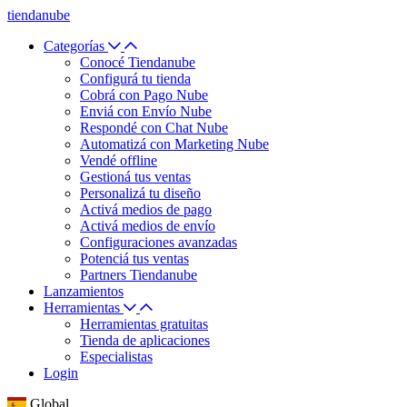
tiendanube
Categorías
Conocé Tiendanube
Configurá tu tienda
Cobrá con Pago Nube
Enviá con Envío Nube
Respondé con Chat Nube
Automatizá con Marketing Nube
Vendé offline
Gestioná tus ventas
Personalizá tu diseño
Activá medios de pago
Activá medios de envío
Configuraciones avanzadas
Potenciá tus ventas
Partners Tiendanube
Lanzamientos
Herramientas
Herramientas gratuitas
Tienda de aplicaciones
Especialistas
Login
Global