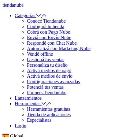
tiendanube
Categorías
Conocé Tiendanube
Configurá tu tienda
Cobrá con Pago Nube
Enviá con Envío Nube
Respondé con Chat Nube
Automatizá con Marketing Nube
Vendé offline
Gestioná tus ventas
Personalizá tu diseño
Activá medios de pago
Activá medios de envío
Configuraciones avanzadas
Potenciá tus ventas
Partners Tiendanube
Lanzamientos
Herramientas
Herramientas gratuitas
Tienda de aplicaciones
Especialistas
Login
Global