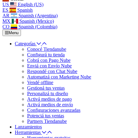
US
English (US)
ES
Spanish
AR
Spanish (Argentina)
MX
Spanish (Mexico)
CO
Spanish (Colombia)
Menu
Categorías
Conocé Tiendanube
Configurá tu tienda
Cobrá con Pago Nube
Enviá con Envío Nube
Respondé con Chat Nube
Automatizá con Marketing Nube
Vendé offline
Gestioná tus ventas
Personalizá tu diseño
Activá medios de pago
Activá medios de envío
Configuraciones avanzadas
Potenciá tus ventas
Partners Tiendanube
Lanzamientos
Herramientas
Herramientas gratuitas