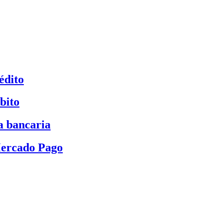
édito
bito
a bancaria
Mercado Pago