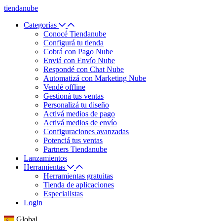
tiendanube
Categorías
Conocé Tiendanube
Configurá tu tienda
Cobrá con Pago Nube
Enviá con Envío Nube
Respondé con Chat Nube
Automatizá con Marketing Nube
Vendé offline
Gestioná tus ventas
Personalizá tu diseño
Activá medios de pago
Activá medios de envío
Configuraciones avanzadas
Potenciá tus ventas
Partners Tiendanube
Lanzamientos
Herramientas
Herramientas gratuitas
Tienda de aplicaciones
Especialistas
Login
Global