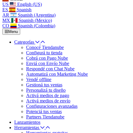
US
English (US)
ES
Spanish
AR
Spanish (Argentina)
MX
Spanish (Mexico)
CO
Spanish (Colombia)
Menu
Categorías
Conocé Tiendanube
Configurá tu tienda
Cobrá con Pago Nube
Enviá con Envío Nube
Respondé con Chat Nube
Automatizá con Marketing Nube
Vendé offline
Gestioná tus ventas
Personalizá tu diseño
Activá medios de pago
Activá medios de envío
Configuraciones avanzadas
Potenciá tus ventas
Partners Tiendanube
Lanzamientos
Herramientas
Herramientas gratuitas