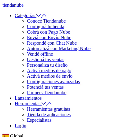
tiendanube
Categorías
Conocé Tiendanube
Configurá tu tienda
Cobrá con Pago Nube
Enviá con Envío Nube
Respondé con Chat Nube
Automatizá con Marketing Nube
Vendé offline
Gestioná tus ventas
Personalizá tu diseño
Activá medios de pago
Activá medios de envío
Configuraciones avanzadas
Potenciá tus ventas
Partners Tiendanube
Lanzamientos
Herramientas
Herramientas gratuitas
Tienda de aplicaciones
Especialistas
Login
Global