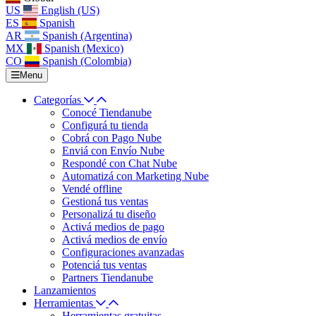
US
English (US)
ES
Spanish
AR
Spanish (Argentina)
MX
Spanish (Mexico)
CO
Spanish (Colombia)
Menu
Categorías
Conocé Tiendanube
Configurá tu tienda
Cobrá con Pago Nube
Enviá con Envío Nube
Respondé con Chat Nube
Automatizá con Marketing Nube
Vendé offline
Gestioná tus ventas
Personalizá tu diseño
Activá medios de pago
Activá medios de envío
Configuraciones avanzadas
Potenciá tus ventas
Partners Tiendanube
Lanzamientos
Herramientas
Herramientas gratuitas