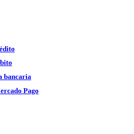
édito
bito
a bancaria
Mercado Pago