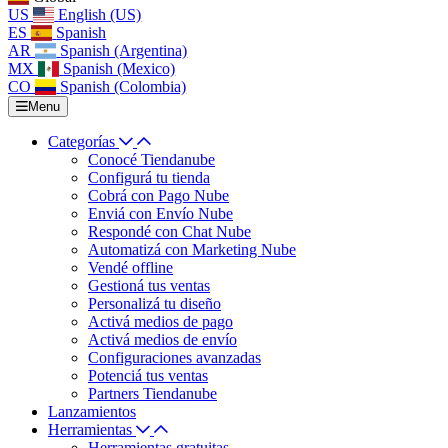
US
English (US)
ES
Spanish
AR
Spanish (Argentina)
MX
Spanish (Mexico)
CO
Spanish (Colombia)
Menu
Categorías
Conocé Tiendanube
Configurá tu tienda
Cobrá con Pago Nube
Enviá con Envío Nube
Respondé con Chat Nube
Automatizá con Marketing Nube
Vendé offline
Gestioná tus ventas
Personalizá tu diseño
Activá medios de pago
Activá medios de envío
Configuraciones avanzadas
Potenciá tus ventas
Partners Tiendanube
Lanzamientos
Herramientas
Herramientas gratuitas