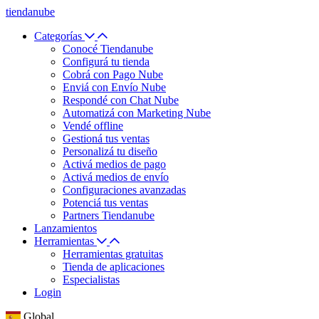
tiendanube
Categorías
Conocé Tiendanube
Configurá tu tienda
Cobrá con Pago Nube
Enviá con Envío Nube
Respondé con Chat Nube
Automatizá con Marketing Nube
Vendé offline
Gestioná tus ventas
Personalizá tu diseño
Activá medios de pago
Activá medios de envío
Configuraciones avanzadas
Potenciá tus ventas
Partners Tiendanube
Lanzamientos
Herramientas
Herramientas gratuitas
Tienda de aplicaciones
Especialistas
Login
Global