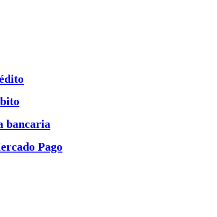
édito
bito
a bancaria
Mercado Pago