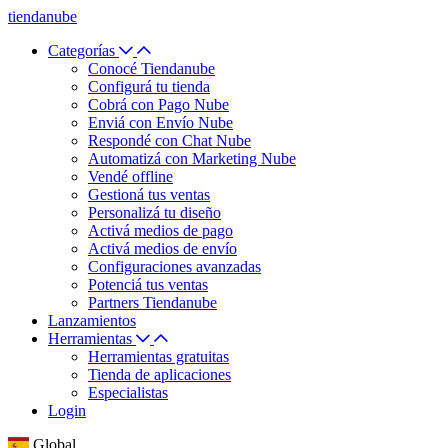
tiendanube
Categorías
Conocé Tiendanube
Configurá tu tienda
Cobrá con Pago Nube
Enviá con Envío Nube
Respondé con Chat Nube
Automatizá con Marketing Nube
Vendé offline
Gestioná tus ventas
Personalizá tu diseño
Activá medios de pago
Activá medios de envío
Configuraciones avanzadas
Potenciá tus ventas
Partners Tiendanube
Lanzamientos
Herramientas
Herramientas gratuitas
Tienda de aplicaciones
Especialistas
Login
Global