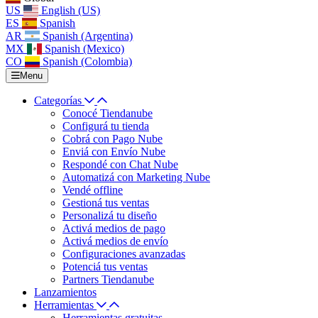
US
English (US)
ES
Spanish
AR
Spanish (Argentina)
MX
Spanish (Mexico)
CO
Spanish (Colombia)
Menu
Categorías
Conocé Tiendanube
Configurá tu tienda
Cobrá con Pago Nube
Enviá con Envío Nube
Respondé con Chat Nube
Automatizá con Marketing Nube
Vendé offline
Gestioná tus ventas
Personalizá tu diseño
Activá medios de pago
Activá medios de envío
Configuraciones avanzadas
Potenciá tus ventas
Partners Tiendanube
Lanzamientos
Herramientas
Herramientas gratuitas