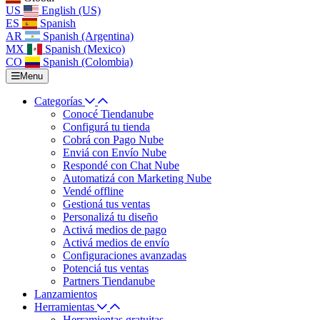
US
English (US)
ES
Spanish
AR
Spanish (Argentina)
MX
Spanish (Mexico)
CO
Spanish (Colombia)
Menu
Categorías
Conocé Tiendanube
Configurá tu tienda
Cobrá con Pago Nube
Enviá con Envío Nube
Respondé con Chat Nube
Automatizá con Marketing Nube
Vendé offline
Gestioná tus ventas
Personalizá tu diseño
Activá medios de pago
Activá medios de envío
Configuraciones avanzadas
Potenciá tus ventas
Partners Tiendanube
Lanzamientos
Herramientas
Herramientas gratuitas