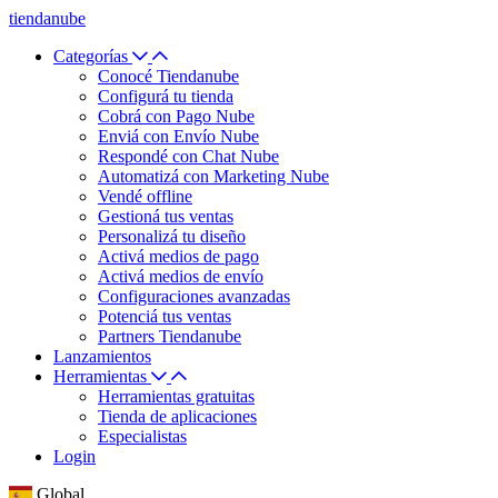
tiendanube
Categorías
Conocé Tiendanube
Configurá tu tienda
Cobrá con Pago Nube
Enviá con Envío Nube
Respondé con Chat Nube
Automatizá con Marketing Nube
Vendé offline
Gestioná tus ventas
Personalizá tu diseño
Activá medios de pago
Activá medios de envío
Configuraciones avanzadas
Potenciá tus ventas
Partners Tiendanube
Lanzamientos
Herramientas
Herramientas gratuitas
Tienda de aplicaciones
Especialistas
Login
Global