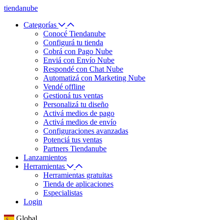
tiendanube
Categorías
Conocé Tiendanube
Configurá tu tienda
Cobrá con Pago Nube
Enviá con Envío Nube
Respondé con Chat Nube
Automatizá con Marketing Nube
Vendé offline
Gestioná tus ventas
Personalizá tu diseño
Activá medios de pago
Activá medios de envío
Configuraciones avanzadas
Potenciá tus ventas
Partners Tiendanube
Lanzamientos
Herramientas
Herramientas gratuitas
Tienda de aplicaciones
Especialistas
Login
Global