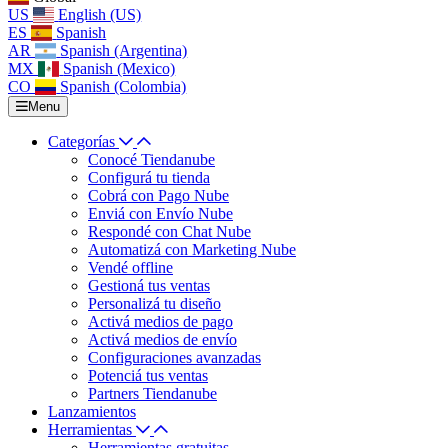
US
English (US)
ES
Spanish
AR
Spanish (Argentina)
MX
Spanish (Mexico)
CO
Spanish (Colombia)
Menu
Categorías
Conocé Tiendanube
Configurá tu tienda
Cobrá con Pago Nube
Enviá con Envío Nube
Respondé con Chat Nube
Automatizá con Marketing Nube
Vendé offline
Gestioná tus ventas
Personalizá tu diseño
Activá medios de pago
Activá medios de envío
Configuraciones avanzadas
Potenciá tus ventas
Partners Tiendanube
Lanzamientos
Herramientas
Herramientas gratuitas