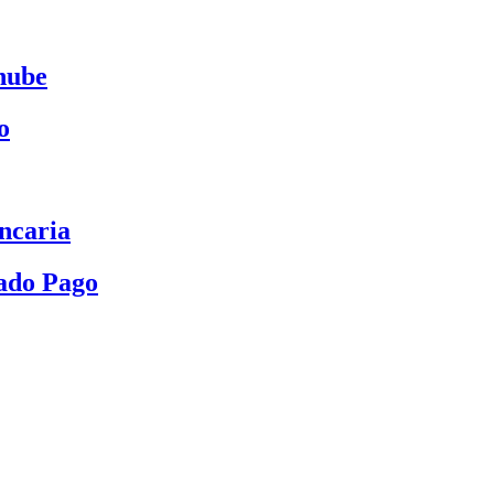
nube
o
ncaria
ado Pago