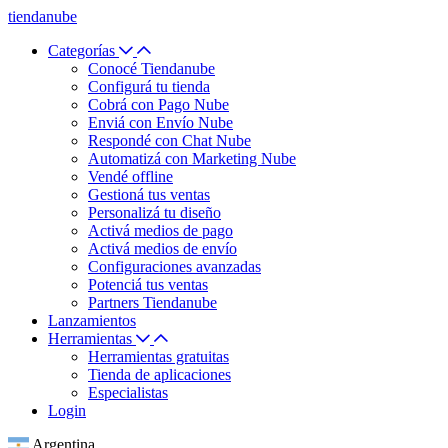
tiendanube
Categorías
Conocé Tiendanube
Configurá tu tienda
Cobrá con Pago Nube
Enviá con Envío Nube
Respondé con Chat Nube
Automatizá con Marketing Nube
Vendé offline
Gestioná tus ventas
Personalizá tu diseño
Activá medios de pago
Activá medios de envío
Configuraciones avanzadas
Potenciá tus ventas
Partners Tiendanube
Lanzamientos
Herramientas
Herramientas gratuitas
Tienda de aplicaciones
Especialistas
Login
Argentina