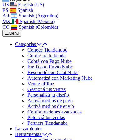
US
English (US)
ES
Spanish
AR
Spanish (Argentina)
MX
Spanish (Mexico)
CO
Spanish (Colombia)
Menu
Categorías
Conocé Tiendanube
Configurá tu tienda
Cobrá con Pago Nube
Enviá con Envío Nube
Respondé con Chat Nube
Automatizá con Marketing Nube
Vendé offline
Gestioná tus ventas
Personalizá tu diseño
Activá medios de pago
Activá medios de envío
Configuraciones avanzadas
Potenciá tus ventas
Partners Tiendanube
Lanzamientos
Herramientas
Herramientas gratuitas