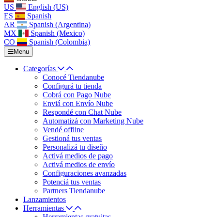
US
English (US)
ES
Spanish
AR
Spanish (Argentina)
MX
Spanish (Mexico)
CO
Spanish (Colombia)
Menu
Categorías
Conocé Tiendanube
Configurá tu tienda
Cobrá con Pago Nube
Enviá con Envío Nube
Respondé con Chat Nube
Automatizá con Marketing Nube
Vendé offline
Gestioná tus ventas
Personalizá tu diseño
Activá medios de pago
Activá medios de envío
Configuraciones avanzadas
Potenciá tus ventas
Partners Tiendanube
Lanzamientos
Herramientas
Herramientas gratuitas