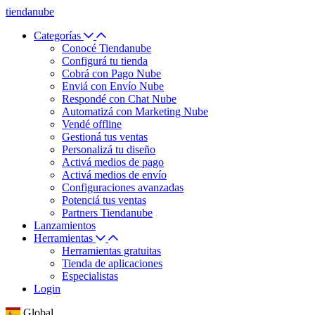
tiendanube
Categorías
Conocé Tiendanube
Configurá tu tienda
Cobrá con Pago Nube
Enviá con Envío Nube
Respondé con Chat Nube
Automatizá con Marketing Nube
Vendé offline
Gestioná tus ventas
Personalizá tu diseño
Activá medios de pago
Activá medios de envío
Configuraciones avanzadas
Potenciá tus ventas
Partners Tiendanube
Lanzamientos
Herramientas
Herramientas gratuitas
Tienda de aplicaciones
Especialistas
Login
Global