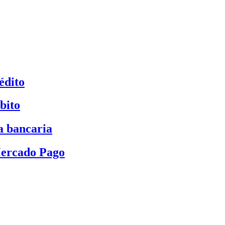
édito
bito
a bancaria
Mercado Pago