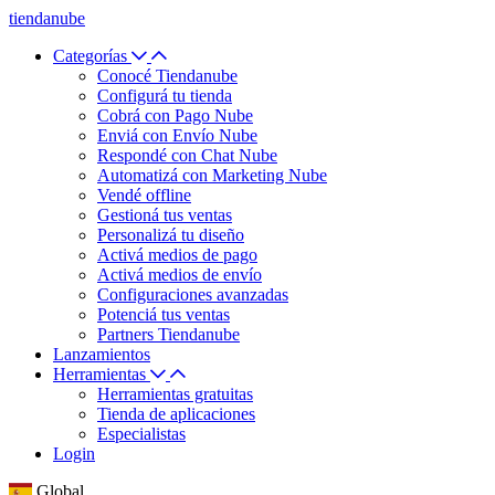
tiendanube
Categorías
Conocé Tiendanube
Configurá tu tienda
Cobrá con Pago Nube
Enviá con Envío Nube
Respondé con Chat Nube
Automatizá con Marketing Nube
Vendé offline
Gestioná tus ventas
Personalizá tu diseño
Activá medios de pago
Activá medios de envío
Configuraciones avanzadas
Potenciá tus ventas
Partners Tiendanube
Lanzamientos
Herramientas
Herramientas gratuitas
Tienda de aplicaciones
Especialistas
Login
Global