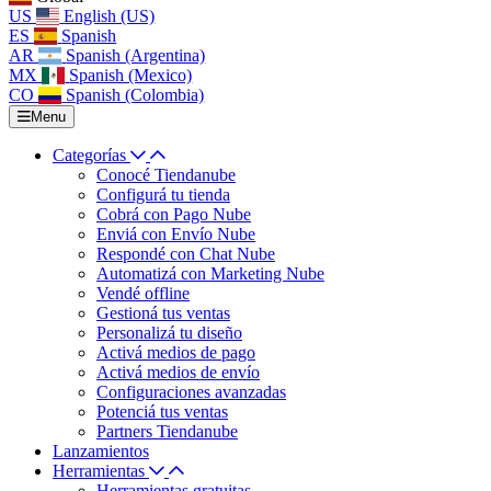
US
English (US)
ES
Spanish
AR
Spanish (Argentina)
MX
Spanish (Mexico)
CO
Spanish (Colombia)
Menu
Categorías
Conocé Tiendanube
Configurá tu tienda
Cobrá con Pago Nube
Enviá con Envío Nube
Respondé con Chat Nube
Automatizá con Marketing Nube
Vendé offline
Gestioná tus ventas
Personalizá tu diseño
Activá medios de pago
Activá medios de envío
Configuraciones avanzadas
Potenciá tus ventas
Partners Tiendanube
Lanzamientos
Herramientas
Herramientas gratuitas