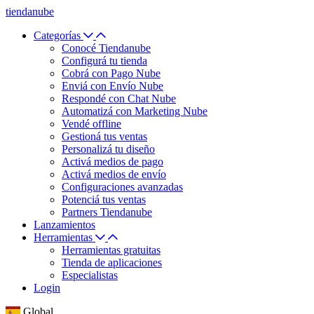
tiendanube
Categorías
Conocé Tiendanube
Configurá tu tienda
Cobrá con Pago Nube
Enviá con Envío Nube
Respondé con Chat Nube
Automatizá con Marketing Nube
Vendé offline
Gestioná tus ventas
Personalizá tu diseño
Activá medios de pago
Activá medios de envío
Configuraciones avanzadas
Potenciá tus ventas
Partners Tiendanube
Lanzamientos
Herramientas
Herramientas gratuitas
Tienda de aplicaciones
Especialistas
Login
Global