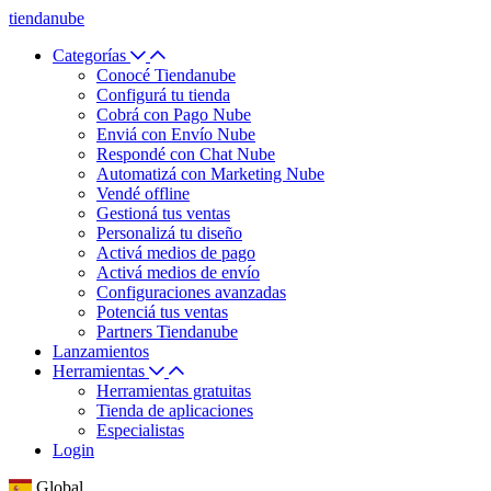
tiendanube
Categorías
Conocé Tiendanube
Configurá tu tienda
Cobrá con Pago Nube
Enviá con Envío Nube
Respondé con Chat Nube
Automatizá con Marketing Nube
Vendé offline
Gestioná tus ventas
Personalizá tu diseño
Activá medios de pago
Activá medios de envío
Configuraciones avanzadas
Potenciá tus ventas
Partners Tiendanube
Lanzamientos
Herramientas
Herramientas gratuitas
Tienda de aplicaciones
Especialistas
Login
Global