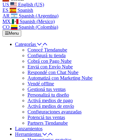
US
English (US)
ES
Spanish
AR
Spanish (Argentina)
MX
Spanish (Mexico)
CO
Spanish (Colombia)
Menu
Categorías
Conocé Tiendanube
Configurá tu tienda
Cobrá con Pago Nube
Enviá con Envío Nube
Respondé con Chat Nube
Automatizá con Marketing Nube
Vendé offline
Gestioná tus ventas
Personalizá tu diseño
Activá medios de pago
Activá medios de envío
Configuraciones avanzadas
Potenciá tus ventas
Partners Tiendanube
Lanzamientos
Herramientas
Herramientas gratuitas