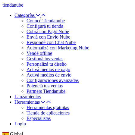
tiendanube
Categorías
Conocé Tiendanube
Configurá tu tienda
Cobrá con Pago Nube
Enviá con Envío Nube
Respondé con Chat Nube
Automatizá con Marketing Nube
Vendé offline
Gestioná tus ventas
Personalizá tu diseño
Activá medios de pago
Activá medios de envío
Configuraciones avanzadas
Potenciá tus ventas
Partners Tiendanube
Lanzamientos
Herramientas
Herramientas gratuitas
Tienda de aplicaciones
Especialistas
Login
Global