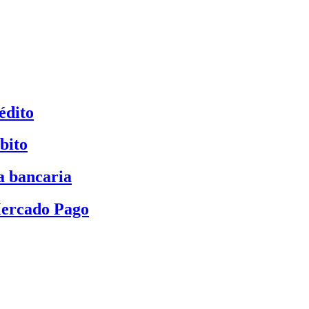
édito
bito
a bancaria
Mercado Pago