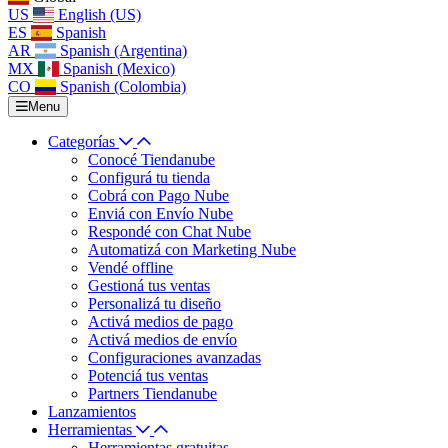
US
English (US)
ES
Spanish
AR
Spanish (Argentina)
MX
Spanish (Mexico)
CO
Spanish (Colombia)
Menu
Categorías
Conocé Tiendanube
Configurá tu tienda
Cobrá con Pago Nube
Enviá con Envío Nube
Respondé con Chat Nube
Automatizá con Marketing Nube
Vendé offline
Gestioná tus ventas
Personalizá tu diseño
Activá medios de pago
Activá medios de envío
Configuraciones avanzadas
Potenciá tus ventas
Partners Tiendanube
Lanzamientos
Herramientas
Herramientas gratuitas