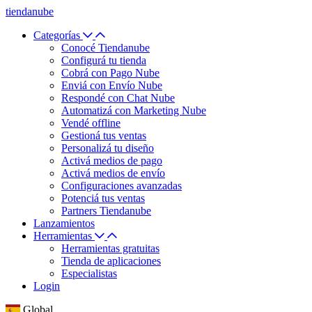
tiendanube
Categorías
Conocé Tiendanube
Configurá tu tienda
Cobrá con Pago Nube
Enviá con Envío Nube
Respondé con Chat Nube
Automatizá con Marketing Nube
Vendé offline
Gestioná tus ventas
Personalizá tu diseño
Activá medios de pago
Activá medios de envío
Configuraciones avanzadas
Potenciá tus ventas
Partners Tiendanube
Lanzamientos
Herramientas
Herramientas gratuitas
Tienda de aplicaciones
Especialistas
Login
Global