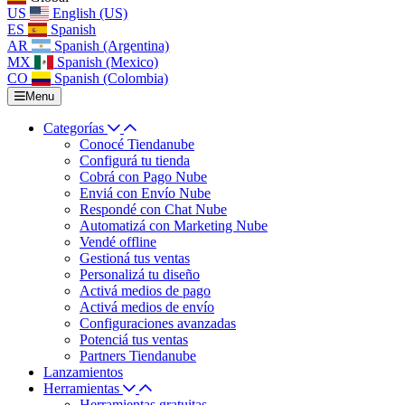
US
English (US)
ES
Spanish
AR
Spanish (Argentina)
MX
Spanish (Mexico)
CO
Spanish (Colombia)
Menu
Categorías
Conocé Tiendanube
Configurá tu tienda
Cobrá con Pago Nube
Enviá con Envío Nube
Respondé con Chat Nube
Automatizá con Marketing Nube
Vendé offline
Gestioná tus ventas
Personalizá tu diseño
Activá medios de pago
Activá medios de envío
Configuraciones avanzadas
Potenciá tus ventas
Partners Tiendanube
Lanzamientos
Herramientas
Herramientas gratuitas