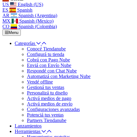
US
English (US)
ES
Spanish
AR
Spanish (Argentina)
MX
Spanish (Mexico)
CO
Spanish (Colombia)
Menu
Categorías
Conocé Tiendanube
Configurá tu tienda
Cobrá con Pago Nube
Enviá con Envío Nube
Respondé con Chat Nube
Automatizá con Marketing Nube
Vendé offline
Gestioná tus ventas
Personalizá tu diseño
Activá medios de pago
Activá medios de envío
Configuraciones avanzadas
Potenciá tus ventas
Partners Tiendanube
Lanzamientos
Herramientas
Herramientas gratuitas