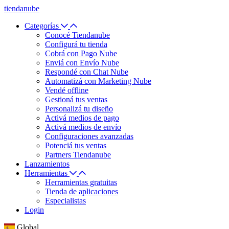
tiendanube
Categorías
Conocé Tiendanube
Configurá tu tienda
Cobrá con Pago Nube
Enviá con Envío Nube
Respondé con Chat Nube
Automatizá con Marketing Nube
Vendé offline
Gestioná tus ventas
Personalizá tu diseño
Activá medios de pago
Activá medios de envío
Configuraciones avanzadas
Potenciá tus ventas
Partners Tiendanube
Lanzamientos
Herramientas
Herramientas gratuitas
Tienda de aplicaciones
Especialistas
Login
Global