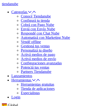
tiendanube
Categorías
Conocé Tiendanube
Configurá tu tienda
Cobrá con Pago Nube
Enviá con Envío Nube
Respondé con Chat Nube
Automatizá con Marketing Nube
Vendé offline
Gestioná tus ventas
Personalizá tu diseño
Activá medios de pago
Activá medios de envío
Configuraciones avanzadas
Potenciá tus ventas
Partners Tiendanube
Lanzamientos
Herramientas
Herramientas gratuitas
Tienda de aplicaciones
Especialistas
Login
Global