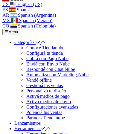
US
English (US)
ES
Spanish
AR
Spanish (Argentina)
MX
Spanish (Mexico)
CO
Spanish (Colombia)
Menu
Categorías
Conocé Tiendanube
Configurá tu tienda
Cobrá con Pago Nube
Enviá con Envío Nube
Respondé con Chat Nube
Automatizá con Marketing Nube
Vendé offline
Gestioná tus ventas
Personalizá tu diseño
Activá medios de pago
Activá medios de envío
Configuraciones avanzadas
Potenciá tus ventas
Partners Tiendanube
Lanzamientos
Herramientas
Herramientas gratuitas