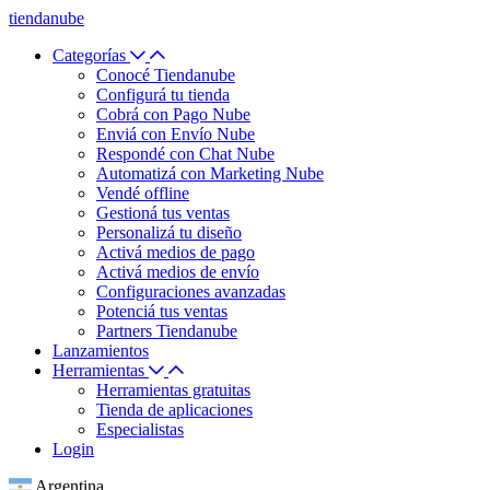
tiendanube
Categorías
Conocé Tiendanube
Configurá tu tienda
Cobrá con Pago Nube
Enviá con Envío Nube
Respondé con Chat Nube
Automatizá con Marketing Nube
Vendé offline
Gestioná tus ventas
Personalizá tu diseño
Activá medios de pago
Activá medios de envío
Configuraciones avanzadas
Potenciá tus ventas
Partners Tiendanube
Lanzamientos
Herramientas
Herramientas gratuitas
Tienda de aplicaciones
Especialistas
Login
Argentina