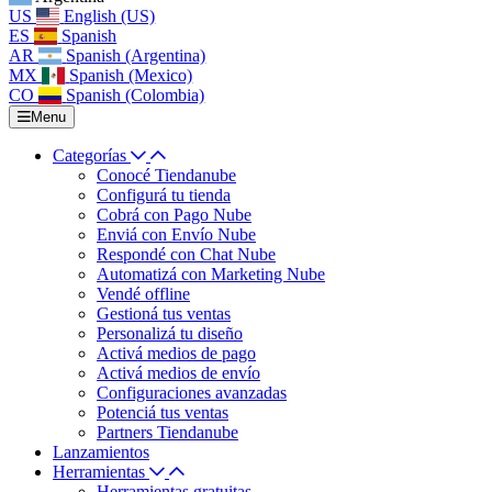
US
English (US)
ES
Spanish
AR
Spanish (Argentina)
MX
Spanish (Mexico)
CO
Spanish (Colombia)
Menu
Categorías
Conocé Tiendanube
Configurá tu tienda
Cobrá con Pago Nube
Enviá con Envío Nube
Respondé con Chat Nube
Automatizá con Marketing Nube
Vendé offline
Gestioná tus ventas
Personalizá tu diseño
Activá medios de pago
Activá medios de envío
Configuraciones avanzadas
Potenciá tus ventas
Partners Tiendanube
Lanzamientos
Herramientas
Herramientas gratuitas