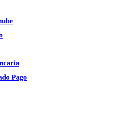
nube
o
ncaria
ado Pago