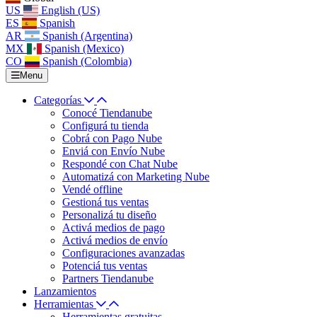
US
English (US)
ES
Spanish
AR
Spanish (Argentina)
MX
Spanish (Mexico)
CO
Spanish (Colombia)
Menu
Categorías
Conocé Tiendanube
Configurá tu tienda
Cobrá con Pago Nube
Enviá con Envío Nube
Respondé con Chat Nube
Automatizá con Marketing Nube
Vendé offline
Gestioná tus ventas
Personalizá tu diseño
Activá medios de pago
Activá medios de envío
Configuraciones avanzadas
Potenciá tus ventas
Partners Tiendanube
Lanzamientos
Herramientas
Herramientas gratuitas