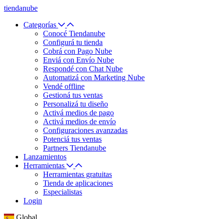
tiendanube
Categorías
Conocé Tiendanube
Configurá tu tienda
Cobrá con Pago Nube
Enviá con Envío Nube
Respondé con Chat Nube
Automatizá con Marketing Nube
Vendé offline
Gestioná tus ventas
Personalizá tu diseño
Activá medios de pago
Activá medios de envío
Configuraciones avanzadas
Potenciá tus ventas
Partners Tiendanube
Lanzamientos
Herramientas
Herramientas gratuitas
Tienda de aplicaciones
Especialistas
Login
Global