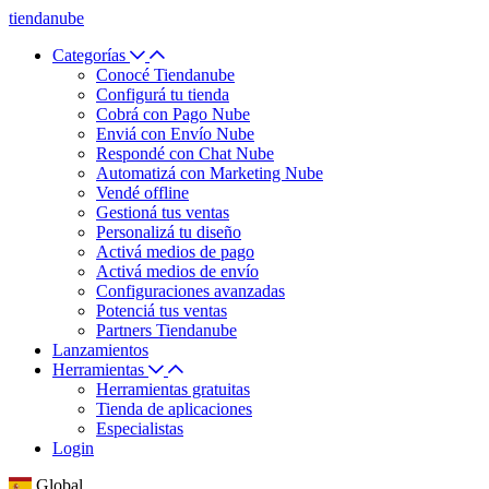
tiendanube
Categorías
Conocé Tiendanube
Configurá tu tienda
Cobrá con Pago Nube
Enviá con Envío Nube
Respondé con Chat Nube
Automatizá con Marketing Nube
Vendé offline
Gestioná tus ventas
Personalizá tu diseño
Activá medios de pago
Activá medios de envío
Configuraciones avanzadas
Potenciá tus ventas
Partners Tiendanube
Lanzamientos
Herramientas
Herramientas gratuitas
Tienda de aplicaciones
Especialistas
Login
Global