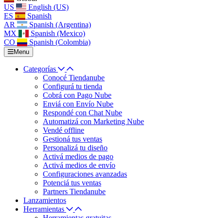
US
English (US)
ES
Spanish
AR
Spanish (Argentina)
MX
Spanish (Mexico)
CO
Spanish (Colombia)
Menu
Categorías
Conocé Tiendanube
Configurá tu tienda
Cobrá con Pago Nube
Enviá con Envío Nube
Respondé con Chat Nube
Automatizá con Marketing Nube
Vendé offline
Gestioná tus ventas
Personalizá tu diseño
Activá medios de pago
Activá medios de envío
Configuraciones avanzadas
Potenciá tus ventas
Partners Tiendanube
Lanzamientos
Herramientas
Herramientas gratuitas