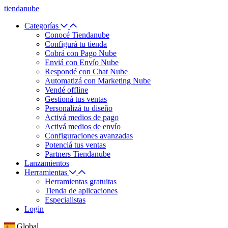
tiendanube
Categorías
Conocé Tiendanube
Configurá tu tienda
Cobrá con Pago Nube
Enviá con Envío Nube
Respondé con Chat Nube
Automatizá con Marketing Nube
Vendé offline
Gestioná tus ventas
Personalizá tu diseño
Activá medios de pago
Activá medios de envío
Configuraciones avanzadas
Potenciá tus ventas
Partners Tiendanube
Lanzamientos
Herramientas
Herramientas gratuitas
Tienda de aplicaciones
Especialistas
Login
Global