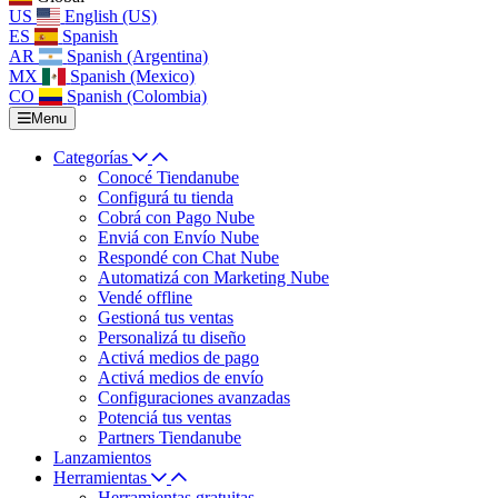
US
English (US)
ES
Spanish
AR
Spanish (Argentina)
MX
Spanish (Mexico)
CO
Spanish (Colombia)
Menu
Categorías
Conocé Tiendanube
Configurá tu tienda
Cobrá con Pago Nube
Enviá con Envío Nube
Respondé con Chat Nube
Automatizá con Marketing Nube
Vendé offline
Gestioná tus ventas
Personalizá tu diseño
Activá medios de pago
Activá medios de envío
Configuraciones avanzadas
Potenciá tus ventas
Partners Tiendanube
Lanzamientos
Herramientas
Herramientas gratuitas