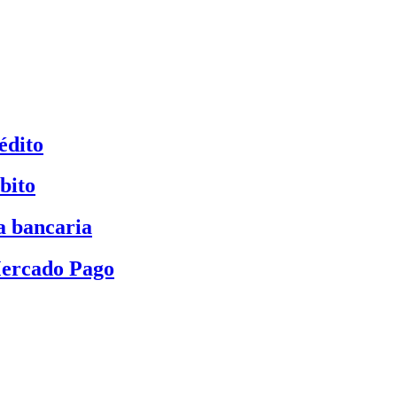
édito
bito
a bancaria
Mercado Pago